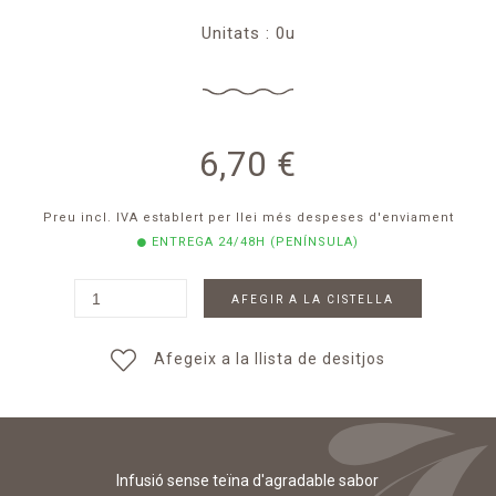
Unitats : 0u
6,70
€
Preu incl. IVA establert per llei
més despeses d'enviament
ENTREGA 24/48H (PENÍNSULA)
AFEGIR A LA CISTELLA
Afegeix a la llista de desitjos
Infusió sense teïna d'agradable sabor