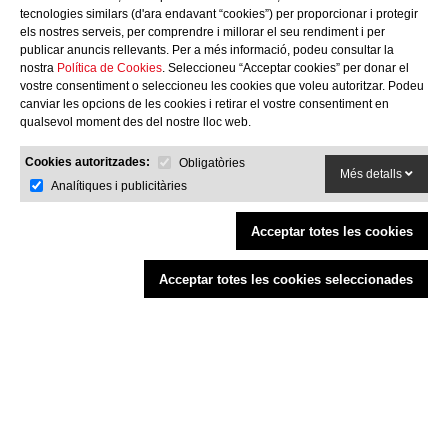
tecnologies similars (d'ara endavant “cookies”) per proporcionar i protegir
CONTACTA'NS
els nostres serveis, per comprendre i millorar el seu rendiment i per
publicar anuncis rellevants. Per a més informació, podeu consultar la
c/ Santa Teresa, 24 17220
nostra
Política de Cookies
. Seleccioneu “Acceptar cookies” per donar el
Sant Feliu de Guíxols (Girona)
vostre consentiment o seleccioneu les cookies que voleu autoritzar. Podeu
Costa Brava
canviar les opcions de les cookies i retirar el vostre consentiment en
Tel. 972 32 76 43
qualsevol moment des del nostre lloc web.
info@agaroprofessional.com
Cookies autoritzades:
Obligatòries
Més detalls
Analítiques i publicitàries
INFORMACIÓ
Avís Legal
Acceptar totes les cookies
Condicions generals de compra
Política de cookies
Acceptar totes les cookies seleccionades
Política de devolucions
Finançat per la Unió Europea - NextGenerationEU