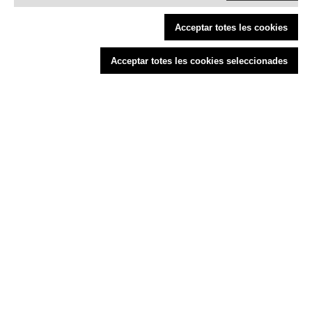
Condicions generals de compra
Política de cookies
Acceptar totes les cookies
Política de devolucions
Acceptar totes les cookies seleccionades
Finançat per la Unió Europea - NextGenerationEU