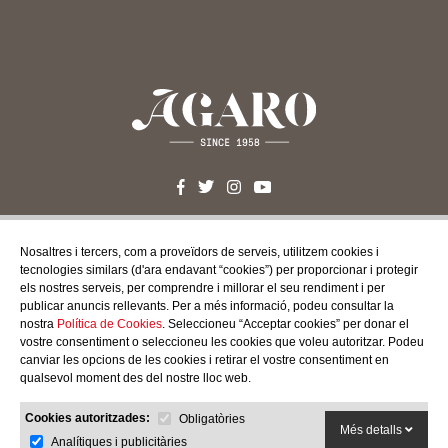
CONTACTA'NS
Nosaltres i tercers, com a proveïdors de serveis, utilitzem cookies i
tecnologies similars (d'ara endavant “cookies”) per proporcionar i protegir
c/ Santa Teresa, 24 17220
els nostres serveis, per comprendre i millorar el seu rendiment i per
Sant Feliu de Guíxols (Girona)
publicar anuncis rellevants. Per a més informació, podeu consultar la
Costa Brava
nostra
Política de Cookies
. Seleccioneu “Acceptar cookies” per donar el
Tel. 972 32 76 43
vostre consentiment o seleccioneu les cookies que voleu autoritzar. Podeu
info@agaroprofessional.com
canviar les opcions de les cookies i retirar el vostre consentiment en
qualsevol moment des del nostre lloc web.
INFORMACIÓ
Cookies autoritzades:
Obligatòries
Més detalls
Avís Legal
Analítiques i publicitàries